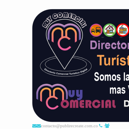
contacto@publirecreate.com.co
: