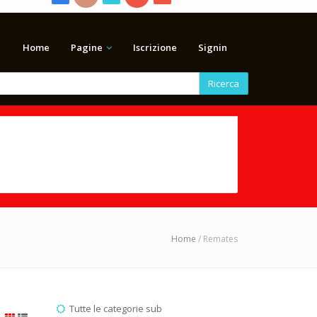
Home
Pagine
Iscrizione
Signin
Ricerca
Home
/ Remates
Tutte le categorie sub