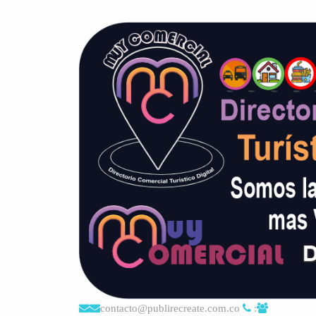
contacto@publirecreate.com.co
: