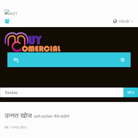
Hindi
मेनू
खोज
उन्नत खोज
अपने कारोबार नीचे संकीर्ण
घर
/ उन्नत खोज