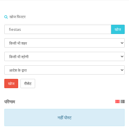
खोज फिल्टर
खोज
खोज
रीसेट
परिणाम
नहीं पोस्ट