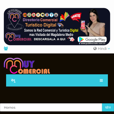
Hindi
मेनू
खोज