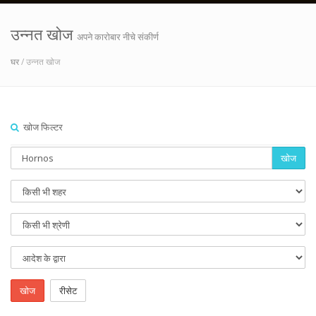
उन्नत खोज
अपने कारोबार नीचे संकीर्ण
घर
/ उन्नत खोज
खोज फिल्टर
खोज
खोज
रीसेट