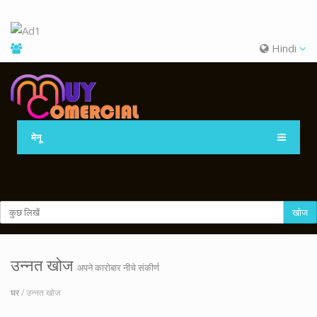
Hindi
मेनू
खोज
उन्नत खोज
अपने कारोबार नीचे संकीर्ण
घर
/ उन्नत खोज