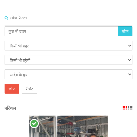
खोज फिल्टर
खोज
खोज
रीसेट
परिणाम