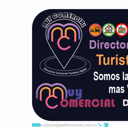
contacto@publirecreate.com.co
: