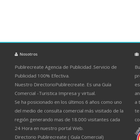
Nosotros
Publirecreate Agencia de Publicidad .Servicio de
Bu
Publicidad 100% Efectiva.
pr
Nuestro DirectorioPublirecreate. Es una Guía
es
Comercial -Turistica Impresa y virtual.
an
Se ha posicionado en los últimos 6 años como uno
a 
del medio de consulta comercial más visitado de la
te
región generando mas de 18.000 visitantes cada
co
24 Hora en nuestro portal Web.
Directorio Publirecreate ( Guía Comercial)