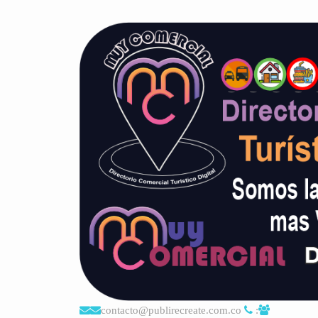
contacto@publirecreate.com.co
: