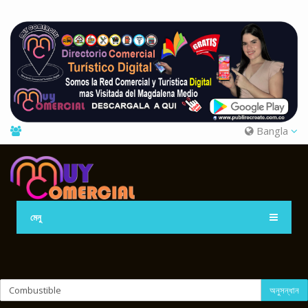
Bangla
মেনু
অনুসন্ধান