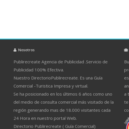
Nosotros
Publirecreate Agencia de Publicidad .Servicio de
Bu
Publicidad 100% Efectiva.
pr
Nuestro DirectorioPublirecreate. Es una Guía
es
Comercial -Turistica Impresa y virtual.
an
Se ha posicionado en los últimos 6 años como uno
a 
del medio de consulta comercial más visitado de la
te
región generando mas de 18.000 visitantes cada
co
24 Hora en nuestro portal Web.
Directorio Publirecreate ( Guía Comercial)