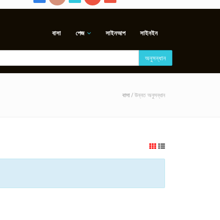
বাসা
পেজ
সাইনআপ
সাইনইন
অনুসন্ধান
বাসা
/ উন্নত অনুসন্ধান