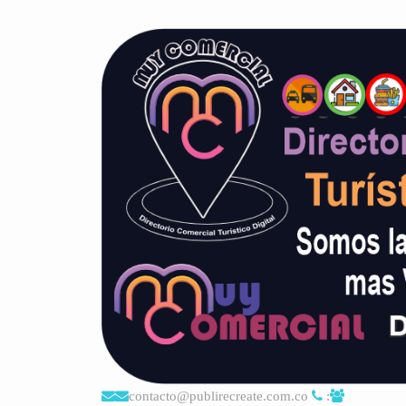
contacto@publirecreate.com.co
: