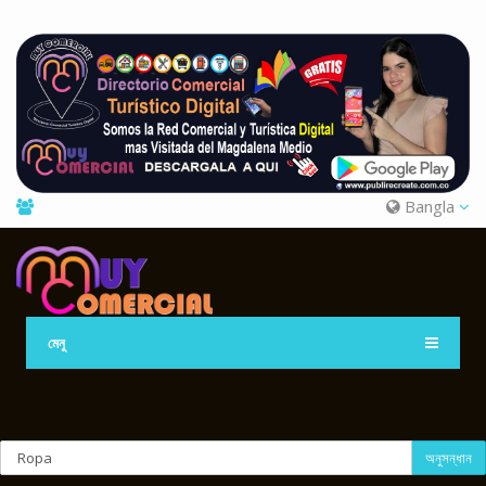
Bangla
মেনু
অনুসন্ধান