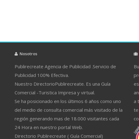
Nosotros
Publirecreate Agencia de Publicidad .Servicio de
Bu
Publicidad 100% Efectiva.
pr
Nuestro DirectorioPublirecreate. Es una Guía
es
Comercial -Turistica Impresa y virtual.
an
Se ha posicionado en los últimos 6 años como uno
a 
del medio de consulta comercial más visitado de la
te
región generando mas de 18.000 visitantes cada
co
24 Hora en nuestro portal Web.
Directorio Publirecreate ( Guía Comercial)