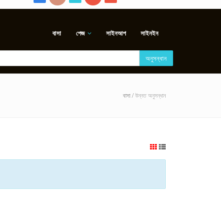
বাসা
পেজ
সাইনআপ
সাইনইন
অনুসন্ধান
বাসা
/ উন্নত অনুসন্ধান