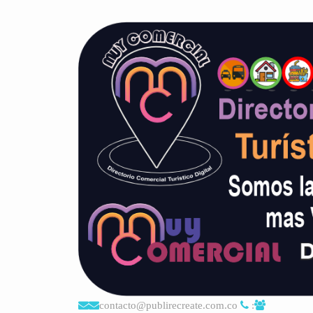
contacto@publirecreate.com.co
: