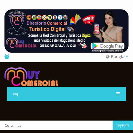
Bangla
মেনু
অনুসন্ধান