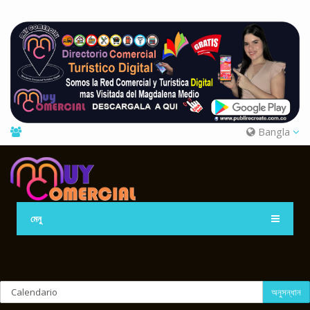
Bangla
মেনু
অনুসন্ধান