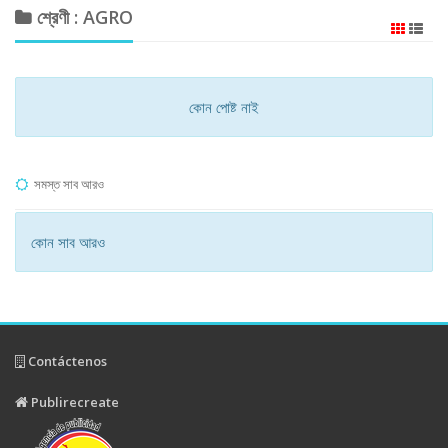
শ্রেণী : AGRO
কোন পোষ্ট নাই
সমস্ত সাব আরও
কোন সাব আরও
Contáctenos
Publirecreate