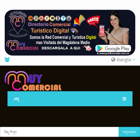
Bangla
মেনু
অনুসন্ধান