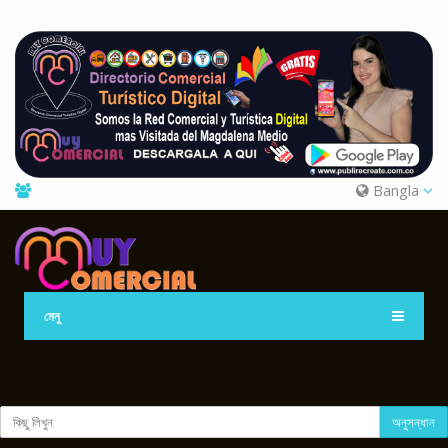
Bangla
মেনু
অনুসন্ধান