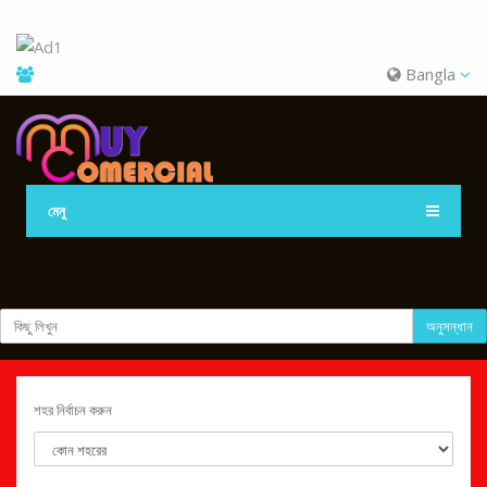
Bangla
মেনু
অনুসন্ধান
শহর নির্বাচন করুন