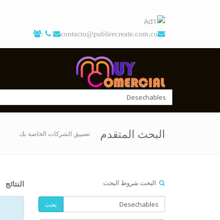
:
contacto@publirecreate.com.co
البحث المتقدم
تضييق الشركات الخاصة بك
البحث شروط البحث
النتائج
بحث