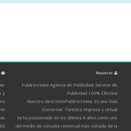
م
Nosotros
ier
Publirecreate Agencia de Publicidad .Servicio de
s y
Publicidad 100% Efectiva.
ros
Nuestro DirectorioPublirecreate. Es una Guía
ste
Comercial -Turistica Impresa y virtual.
más
Se ha posicionado en los últimos 6 años como uno
500
del medio de consulta comercial más visitado de la