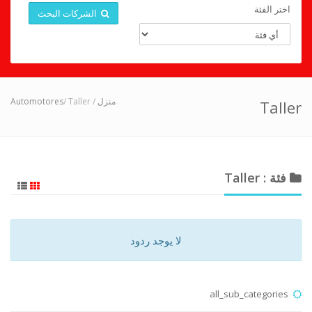
اختر الفئة
الشركات البحث
Automotores
/ Taller
/
منزل
Taller
فئة : Taller
لا يوجد ردود
all_sub_categories