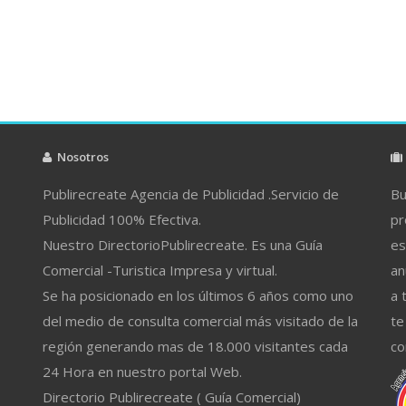
Nosotros
Publirecreate Agencia de Publicidad .Servicio de
Bu
Publicidad 100% Efectiva.
pr
Nuestro DirectorioPublirecreate. Es una Guía
es
Comercial -Turistica Impresa y virtual.
an
Se ha posicionado en los últimos 6 años como uno
a 
del medio de consulta comercial más visitado de la
te
región generando mas de 18.000 visitantes cada
co
24 Hora en nuestro portal Web.
Directorio Publirecreate ( Guía Comercial)