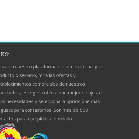
简介
sca en nuestro plataforma de comercio cualquier
oducto o servicio, mira las ofertas y
tablecimientos comerciales de nuestros
unciantes, escoge la oferta que mejor se ajuste
tus necesidades y selecciona la opción que más
 guste para contactarlos. Son mas de 500
ntactos para que pidas a domicilio