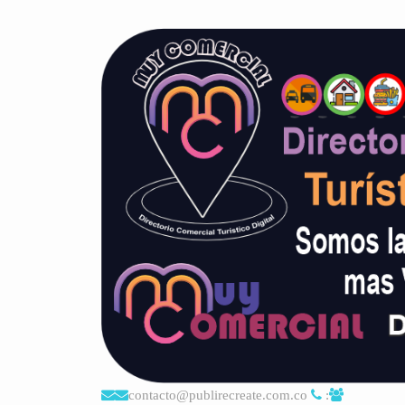
contacto@publirecreate.com.co
: