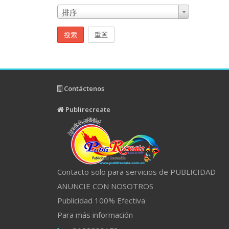
排序
搜索
重置
Contáctenos
Publirecreate
Contacto solo para servicios de PUBLICIDAD
ANUNCIE CON NOSOTROS
Publicidad 100% Efectiva
Para más información