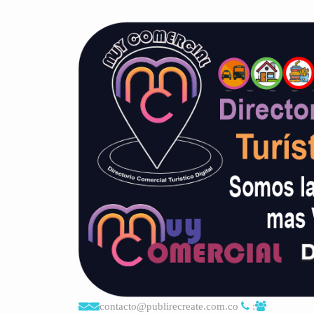
contacto@publirecreate.com.co
: