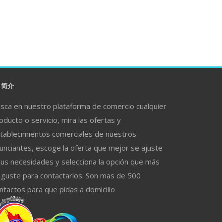
简介
sca en nuestro plataforma de comercio cualquier
oducto o servicio, mira las ofertas y
tablecimientos comerciales de nuestros
unciantes, escoge la oferta que mejor se ajuste
tus necesidades y selecciona la opción que más
 guste para contactarlos. Son mas de 500
ntactos para que pidas a domicilio