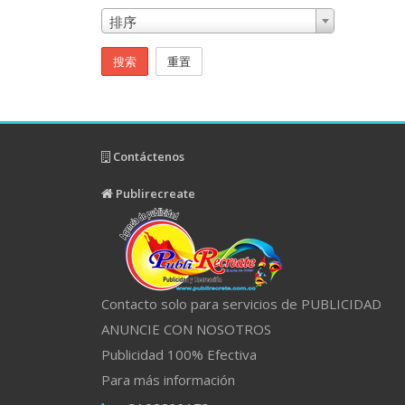
排序
搜索
重置
Contáctenos
Publirecreate
Contacto solo para servicios de PUBLICIDAD
ANUNCIE CON NOSOTROS
Publicidad 100% Efectiva
Para más información