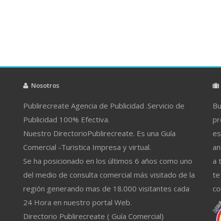
Nosotros
Publirecreate Agencia de Publicidad .Servicio de
Bu
Publicidad 100% Efectiva.
pr
Nuestro DirectorioPublirecreate. Es una Guía
es
Comercial -Turistica Impresa y virtual.
an
Se ha posicionado en los últimos 6 años como uno
a 
del medio de consulta comercial más visitado de la
te
región generando mas de 18.000 visitantes cada
co
24 Hora en nuestro portal Web.
Directorio Publirecreate ( Guía Comercial)