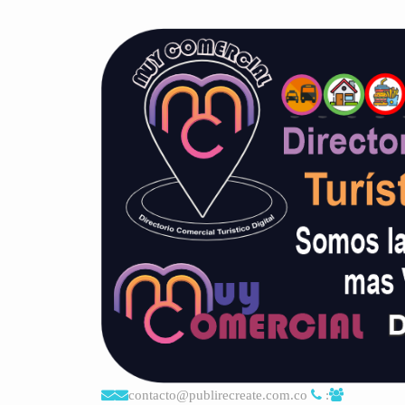
contacto@publirecreate.com.co
: