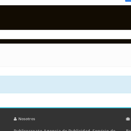
Nosotros
Publirecreate Agencia de Publicidad .Servicio de
Bu