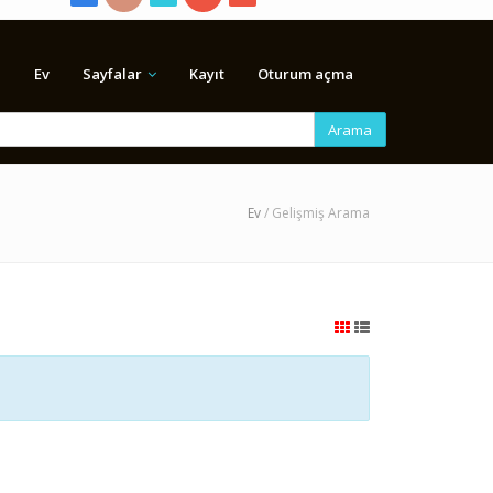
Ev
Sayfalar
Kayıt
Oturum açma
Arama
Ev
/ Gelişmiş Arama