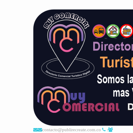
contacto@publirecreate.com.co
: