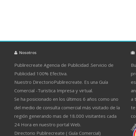
Nosotros
Publirecreate Agencia de Publicidad .Servicio de
Bu
Publicidad 100% Efectiva.
pr
Nuestro DirectorioPublirecreate. Es una Guía
es
Comercial -Turistica Impresa y virtual.
an
Se ha posicionado en los últimos 6 años como uno
a 
del medio de consulta comercial más visitado de la
te
región generando mas de 18.000 visitantes cada
co
24 Hora en nuestro portal Web.
Directorio Publirecreate ( Guía Comercial)