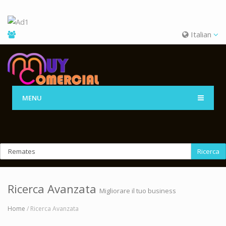
Italian
MENU
Ricerca
Ricerca Avanzata
Migliorare il tuo business
Home
/ Ricerca Avanzata