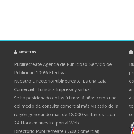
Nosotros
Publirecreate Agencia de Publicidad .Servicio de
Bu
Publicidad 100% Efectiva.
pr
Nuestro DirectorioPublirecreate. Es una Guía
es
Comercial -Turistica Impresa y virtual.
an
Se ha posicionado en los últimos 6 años como uno
a 
del medio de consulta comercial más visitado de la
te
región generando mas de 18.000 visitantes cada
co
24 Hora en nuestro portal Web.
Directorio Publirecreate ( Guía Comercial)