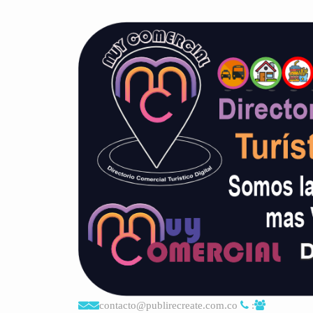
contacto@publirecreate.com.co
: