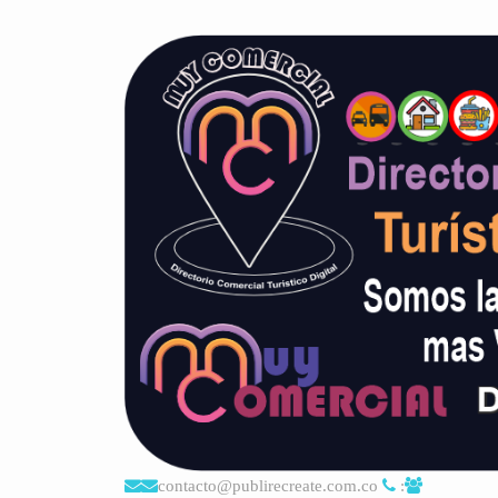
contacto@publirecreate.com.co
: