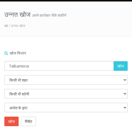
उन्नत खोज
अपने कारोबार नीचे संकीर्ण
घर
/ उन्नत खोज
खोज फिल्टर
खोज
खोज
रीसेट