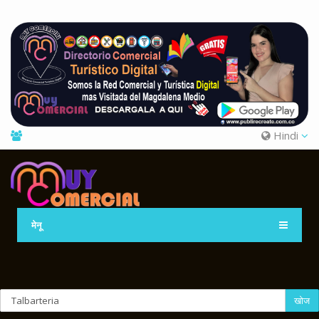
Hindi
मेनू
खोज