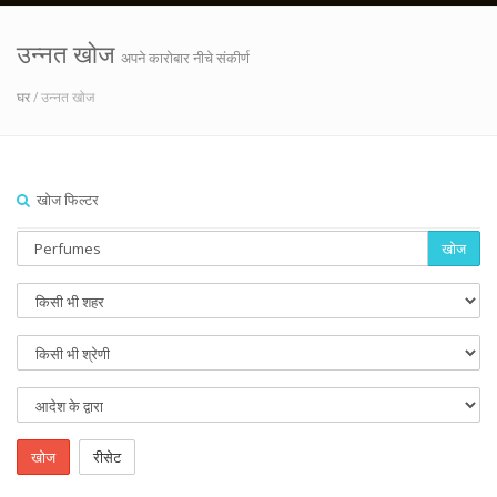
उन्नत खोज
अपने कारोबार नीचे संकीर्ण
घर
/ उन्नत खोज
खोज फिल्टर
खोज
खोज
रीसेट