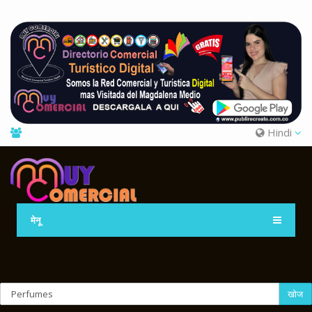
Hindi
मेनू
खोज