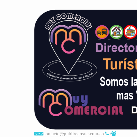
contacto@publirecreate.com.co
: