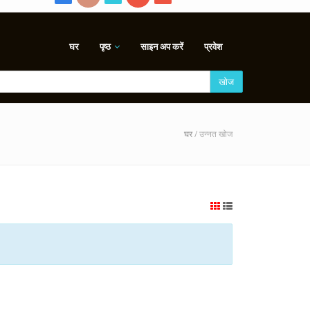
घर
पृष्ठ
साइन अप करें
प्रवेश
खोज
घर
/ उन्नत खोज