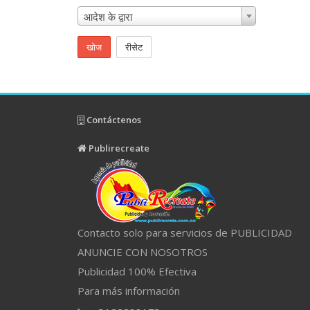
आदेश के द्वारा
खोज
रीसेट
Contáctenos
Publirecreate
Contacto solo para servicios de PUBLICIDAD
ANUNCIE CON NOSOTROS
Publicidad 100% Efectiva
Para más información