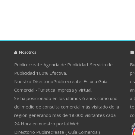
Nosotros
Publirecreate Agencia de Publicidad .Servicio de
Bu
Publicidad 100% Efectiva.
pr
Nuestro DirectorioPublirecreate. Es una Guía
es
Comercial -Turistica Impresa y virtual.
an
Se ha posicionado en los últimos 6 años como uno
a 
del medio de consulta comercial más visitado de la
te
región generando mas de 18.000 visitantes cada
co
24 Hora en nuestro portal Web.
Directorio Publirecreate ( Guía Comercial)