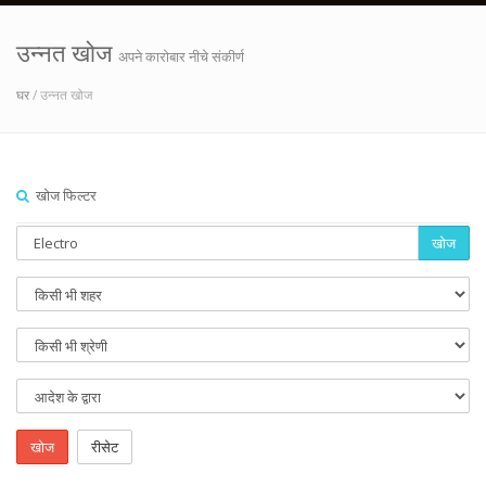
उन्नत खोज
अपने कारोबार नीचे संकीर्ण
घर
/ उन्नत खोज
खोज फिल्टर
खोज
खोज
रीसेट