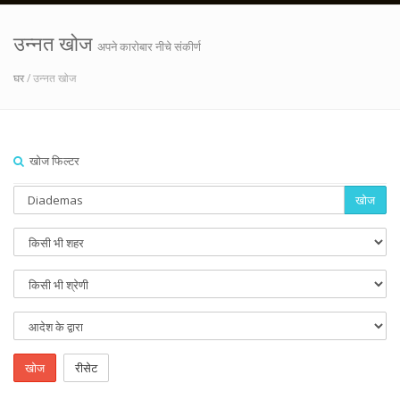
उन्नत खोज
अपने कारोबार नीचे संकीर्ण
घर
/ उन्नत खोज
खोज फिल्टर
खोज
खोज
रीसेट