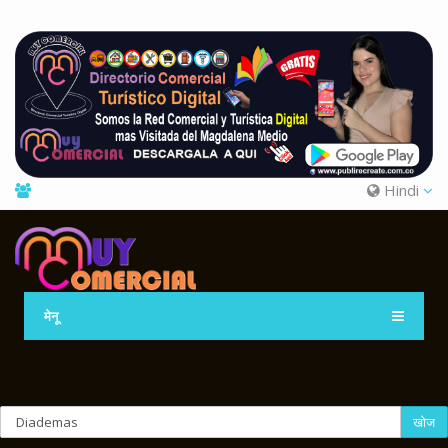
Hindi
मेनू
खोज