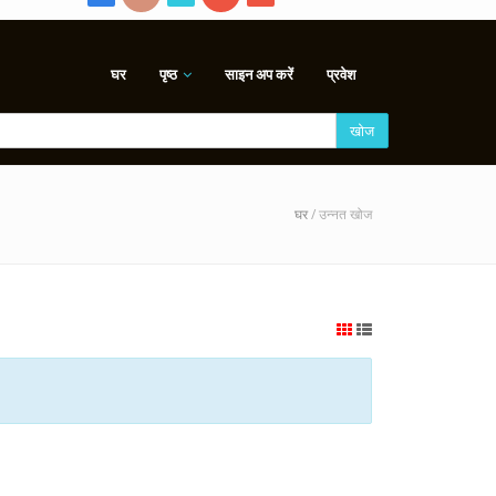
घर
पृष्ठ
साइन अप करें
प्रवेश
खोज
घर
/ उन्नत खोज