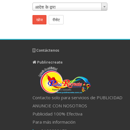
आदेश के द्वारा
खोज
रीसेट
Contáctenos
Publirecreate
Contacto solo para servicios de PUBLICIDAD
ANUNCIE CON NOSOTROS
Publicidad 100% Efectiva
Para más información