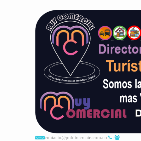
contacto@publirecreate.com.co
: