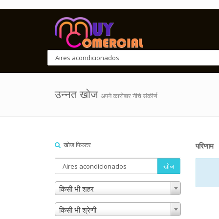
उन्नत खोज
अपने कारोबार नीचे संकीर्ण
खोज फिल्टर
परिणाम
खोज
किसी भी शहर
किसी भी श्रेणी