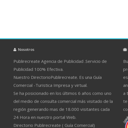
Nosotros
Publirecreate Agencia de Publicidad .Servicio de
Bu
Publicidad 100% Efectiva.
pr
Nuestro DirectorioPublirecreate. Es una Guía
es
Comercial -Turistica Impresa y virtual.
an
Se ha posicionado en los últimos 6 años como uno
a 
del medio de consulta comercial más visitado de la
te
región generando mas de 18.000 visitantes cada
co
24 Hora en nuestro portal Web.
Directorio Publirecreate ( Guía Comercial)