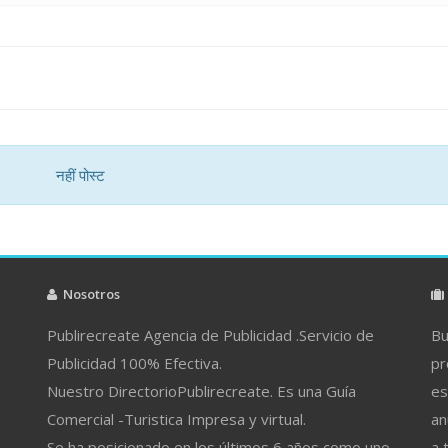
नहीं पोस्ट
Nosotros
Publirecreate Agencia de Publicidad .Servicio de
Bu
Publicidad 100% Efectiva.
pr
Nuestro DirectorioPublirecreate. Es una Guía
es
Comercial -Turistica Impresa y virtual.
an
Se ha posicionado en los últimos 6 años como uno
a 