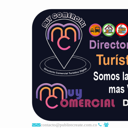
contacto@publirecreate.com.co
: