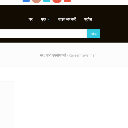
घर
पृष्ठ
साइन अप करें
प्रवेश
खोज
घर
/
सभी उपयोगकर्ता
/ Kareem Swanner