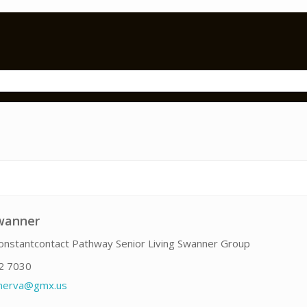
wanner
nstantcontact Pathway Senior Living Swanner Group
2 7030
nerva@gmx.us