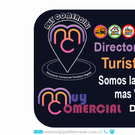
contacto@publirecreate.com.co
: