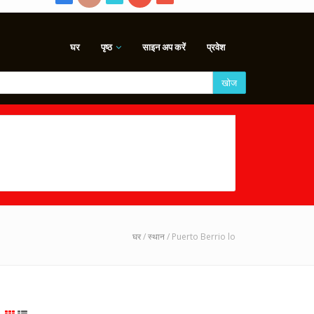
घर
पृष्ठ
साइन अप करें
प्रवेश
खोज
घर
/
स्थान
/ Puerto Berrio lo