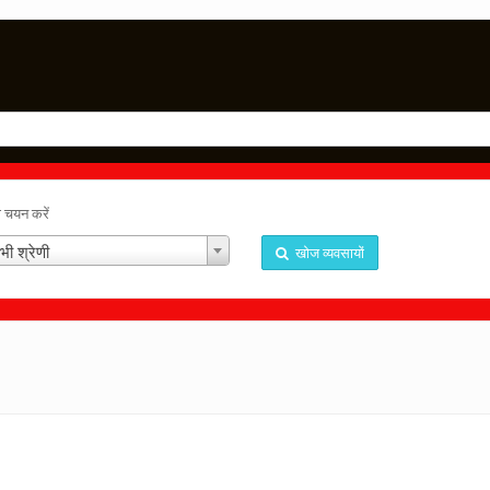
ा चयन करें
भी श्रेणी
खोज व्यवसायों