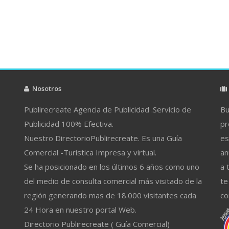
Nosotros
Publirecreate Agencia de Publicidad .Servicio de
Bu
Publicidad 100% Efectiva.
pr
Nuestro DirectorioPublirecreate. Es una Guía
es
Comercial -Turistica Impresa y virtual.
an
Se ha posicionado en los últimos 6 años como uno
a 
del medio de consulta comercial más visitado de la
te
región generando mas de 18.000 visitantes cada
co
24 Hora en nuestro portal Web.
Directorio Publirecreate ( Guía Comercial)