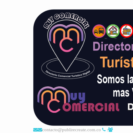
contacto@publirecreate.com.co
: