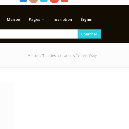
Maison
Pages
Inscription
Signin
Chercher
Maison
/
Tous les utilisateurs
/ Yulieth Espy