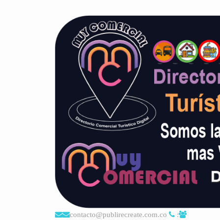
contacto@publirecreate.com.co
: