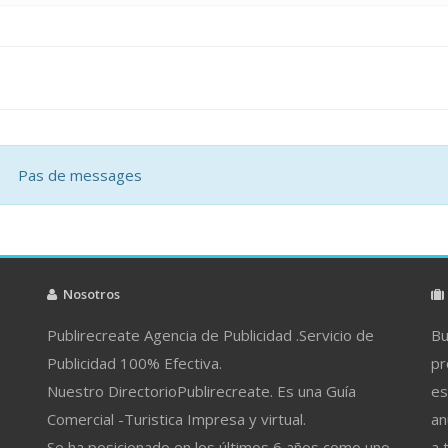
Pas de messages
Nosotros
Publirecreate Agencia de Publicidad .Servicio de
Bu
Publicidad 100% Efectiva.
pr
Nuestro DirectorioPublirecreate. Es una Guía
es
Comercial -Turistica Impresa y virtual.
an
Se ha posicionado en los últimos 6 años como uno
a 