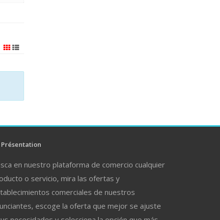
Présentation
sca en nuestro plataforma de comercio cualquier
oducto o servicio, mira las ofertas y
tablecimientos comerciales de nuestros
unciantes, escoge la oferta que mejor se ajuste
tus necesidades y selecciona la opción que más