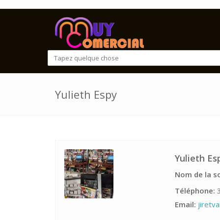
Yulieth Espy
Yulieth Es
Nom de la so
Téléphone:
3
Email:
jiretv