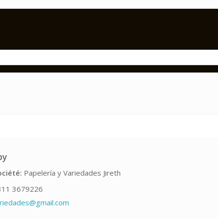
py
ciété:
Papelería y Variedades Jireth
11 3679226
ariedades@gmail.com