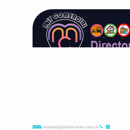
contacto@publirecreate.com.co
: