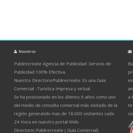
Nosotros
Publirecreate Agencia de Publicidad .Servicio de
Bu
Publicidad 100% Efectiva.
pr
Nuestro DirectorioPublirecreate. Es una Guía
es
Comercial -Turistica Impresa y virtual.
an
Se ha posicionado en los últimos 6 años como uno
a 
del medio de consulta comercial más visitado de la
te
región generando mas de 18.000 visitantes cada
co
24 Hora en nuestro portal Web.
Directorio Publirecreate ( Guía Comercial)