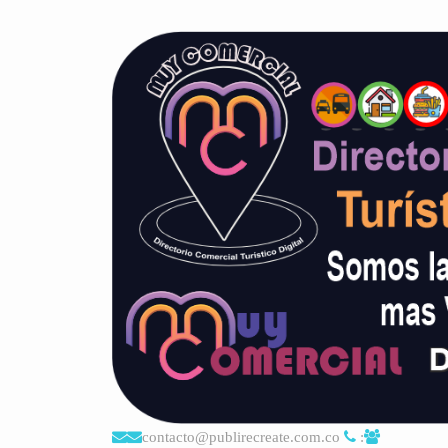
contacto@publirecreate.com.co
: