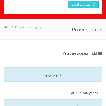
الشركات البحث
VIVERES
/ Proveedoras
/
منزل
Proveedoras
فئة : Proveedoras
لا يوجد ردود
all_sub_categories