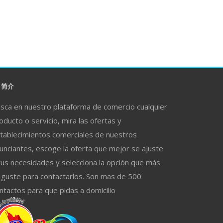
简介
sca en nuestro plataforma de comercio cualquier
oducto o servicio, mira las ofertas y
tablecimientos comerciales de nuestros
unciantes, escoge la oferta que mejor se ajuste
tus necesidades y selecciona la opción que más
 guste para contactarlos. Son mas de 500
ntactos para que pidas a domicilio