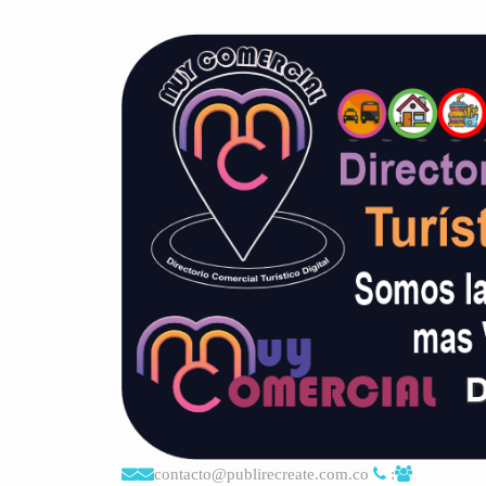
contacto@publirecreate.com.co
: