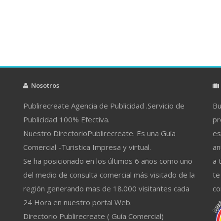
Nosotros
Publirecreate Agencia de Publicidad .Servicio de
Bu
Publicidad 100% Efectiva.
pr
Nuestro DirectorioPublirecreate. Es una Guía
es
Comercial -Turistica Impresa y virtual.
an
Se ha posicionado en los últimos 6 años como uno
a 
del medio de consulta comercial más visitado de la
te
región generando mas de 18.000 visitantes cada
co
24 Hora en nuestro portal Web.
Directorio Publirecreate ( Guía Comercial)