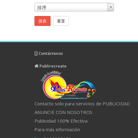
排序
搜索
重置
Contáctenos
Publirecreate
Contacto solo para servicios de PUBLICIDAD
ANUNCIE CON NOSOTROS
Publicidad 100% Efectiva
Para más información