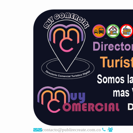
contacto@publirecreate.com.co
: