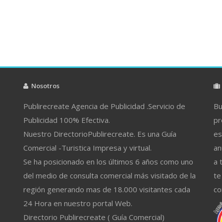
Nosotros
Publirecreate Agencia de Publicidad .Servicio de
Bu
Publicidad 100% Efectiva.
pr
Nuestro DirectorioPublirecreate. Es una Guía
es
Comercial -Turistica Impresa y virtual.
an
Se ha posicionado en los últimos 6 años como uno
a 
del medio de consulta comercial más visitado de la
te
región generando mas de 18.000 visitantes cada
co
24 Hora en nuestro portal Web.
Directorio Publirecreate ( Guía Comercial)