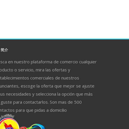
简介
sca en nuestro plataforma de comercio cualquier
oducto o servicio, mira las ofertas y
tablecimientos comerciales de nuestros
unciantes, escoge la oferta que mejor se ajuste
tus necesidades y selecciona la opción que más
 guste para contactarlos. Son mas de 500
ntactos para que pidas a domicilio