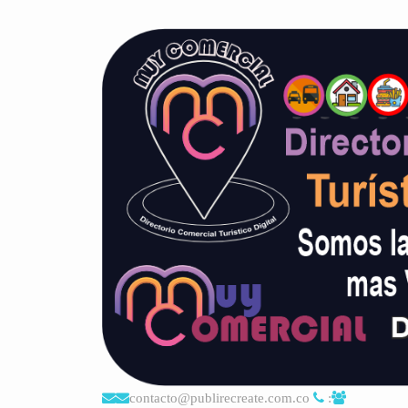
contacto@publirecreate.com.co
: