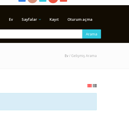
Ev
Sayfalar
Kayıt
Oturum açma
Arama
Ev
/ Gelişmiş Arama