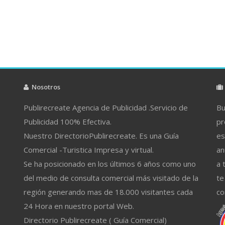
Nosotros
Publirecreate Agencia de Publicidad .Servicio de
Bu
Publicidad 100% Efectiva.
pr
Nuestro DirectorioPublirecreate. Es una Guía
es
Comercial -Turistica Impresa y virtual.
an
Se ha posicionado en los últimos 6 años como uno
a 
del medio de consulta comercial más visitado de la
te
región generando mas de 18.000 visitantes cada
co
24 Hora en nuestro portal Web.
Directorio Publirecreate ( Guía Comercial)