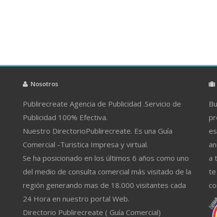
Nosotros
Publirecreate Agencia de Publicidad .Servicio de
Bu
Publicidad 100% Efectiva.
pr
Nuestro DirectorioPublirecreate. Es una Guía
es
Comercial -Turistica Impresa y virtual.
an
Se ha posicionado en los últimos 6 años como uno
a 
del medio de consulta comercial más visitado de la
te
región generando mas de 18.000 visitantes cada
co
24 Hora en nuestro portal Web.
Directorio Publirecreate ( Guía Comercial)