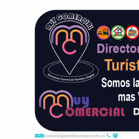
contacto@publirecreate.com.co
: