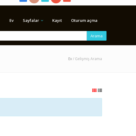
Ev
Sayfalar
Kayıt
Oturum açma
Arama
Ev
/ Gelişmiş Arama