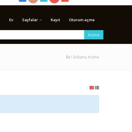
Ev
Sayfalar
Kayıt
Oturum açma
Arama
Ev
/ Gelişmiş Arama