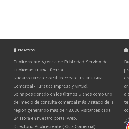
Nosotros
Publirecreate Agencia de Publicidad .Servicio de
Bu
Publicidad 100% Efectiva.
pr
Nuestro DirectorioPublirecreate. Es una Guía
es
Comercial -Turistica Impresa y virtual.
an
Se ha posicionado en los últimos 6 años como uno
a 
del medio de consulta comercial más visitado de la
te
región generando mas de 18.000 visitantes cada
co
24 Hora en nuestro portal Web.
Directorio Publirecreate ( Guía Comercial)