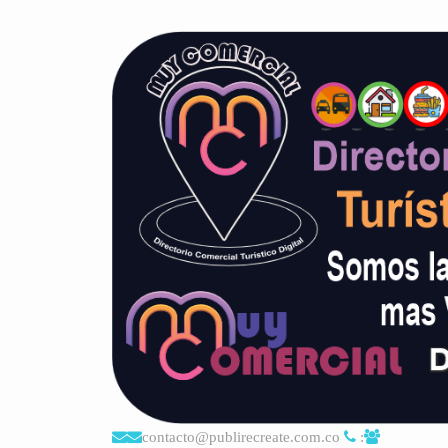
contacto@publirecreate.com.co
: