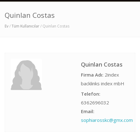
Quinlan Costas
Ev
/
Tüm Kullanıcılar
/ Quinlan Costas
Quinlan Costas
Firma Adı:
2index
backlinks index mbH
Telefon:
6362696032
Email:
sophiarosskc@gmx.com