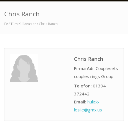
Chris Ranch
Ev
/
Tüm Kullanıcılar
/ Chris Ranch
Chris Ranch
Firma Adı:
Couplesets
couples rings Group
Telefon:
01394
372442
Email:
hulick-
leslie@gmx.us