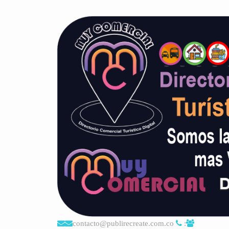
contacto@publirecreate.com.co
: