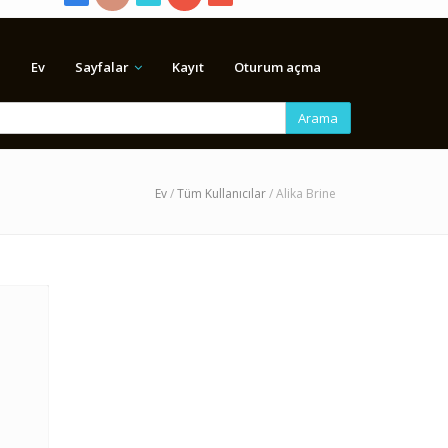
Ev
Sayfalar
Kayıt
Oturum açma
Arama
Ev
/
Tüm Kullanıcılar
/ Alika Brine