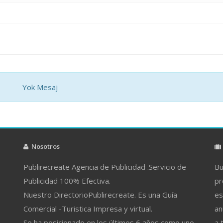
Yok Mesaj
Nosotros
Publirecreate Agencia de Publicidad .Servicio de
Bu
Publicidad 100% Efectiva.
pr
Nuestro DirectorioPublirecreate. Es una Guía
es
Comercial -Turistica Impresa y virtual.
an
Se ha posicionado en los últimos 6 años como uno
a 