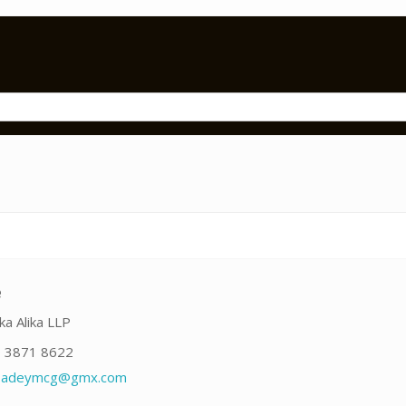
e
ka Alika LLP
 3871 8622
i-adeymcg@gmx.com