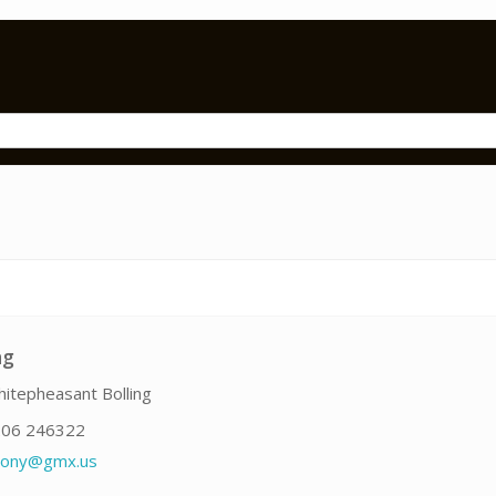
ng
itepheasant Bolling
06 246322
lony@gmx.us