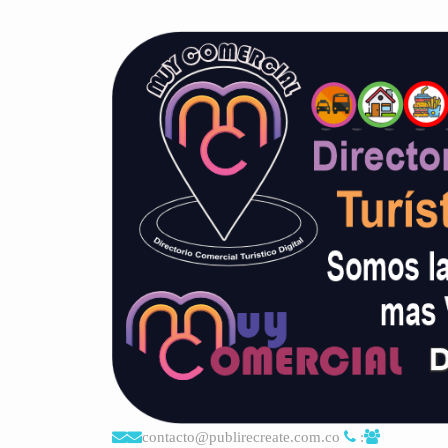
contacto@publirecreate.com.co
: