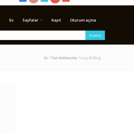
Ev
Sayfalar
Kayıt
Oturum açma
Arama
Ev
/
Tüm Kullanıcılar
/ Lacy Bolling