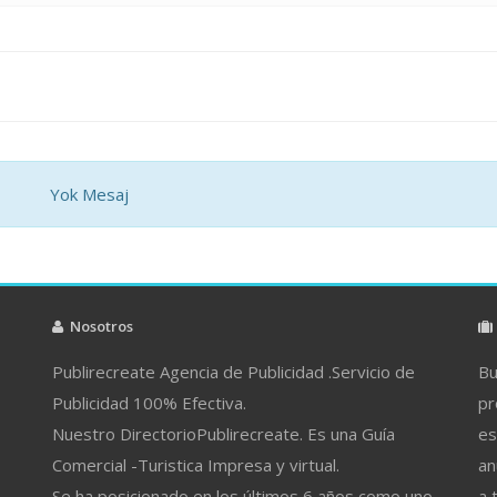
Yok Mesaj
Nosotros
Publirecreate Agencia de Publicidad .Servicio de
Bu
Publicidad 100% Efectiva.
pr
Nuestro DirectorioPublirecreate. Es una Guía
es
Comercial -Turistica Impresa y virtual.
an
Se ha posicionado en los últimos 6 años como uno
a 