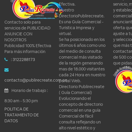
Efectiva.
servicio, 
Nuestro
y estable
DirectorioPublirecreate.
comercial
Es una Guía Comercial -
anunciant
Contacto solo para
Turistica Impresa y
oferta qu
servicios de PUBLICIDAD
virtual.
ajuste a 
ANUNCIE CON
Se ha posicionado en los
y seleccio
NOSOTROS
últimos 6 años como uno
que más t
Publicidad 100% Efectiva
del medio de consulta
contactar
Para más información
comercial más visitado
de 500 co
: 3122288173
de la región generando
que pidas
mas de 18.000 visitantes
cada 24 Hora en nuestro
contacto@publirecreate.com.co
portal Web.
Directorio Publirecreate
Horario de trabajo :
( Guía Comercial)
Evolucionando el
8:30 am - 5:30 pm
concepto de directorio
POLITICA DE
comercial en una guía
TRATAMIENTO DE
Comercial de fácil
DATOS
consulta reflejando un
alto nivel estético y