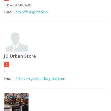
:
01469 680480
Email:
emilyffi36@inbox.lv
JD Urban Store
0
:
Email:
Echeverryvelasjd@gmail.com