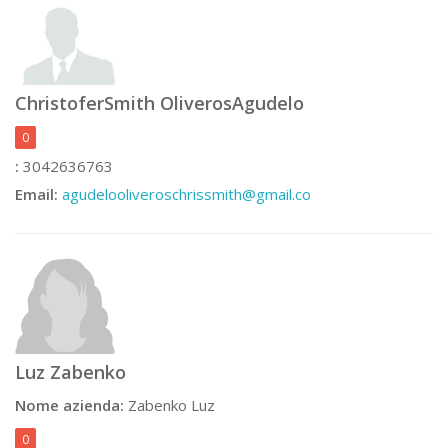
ChristoferSmith OliverosAgudelo
0
:
3042636763
Email:
agudelooliveroschrissmith@gmail.co
Luz Zabenko
Nome azienda:
Zabenko Luz
0