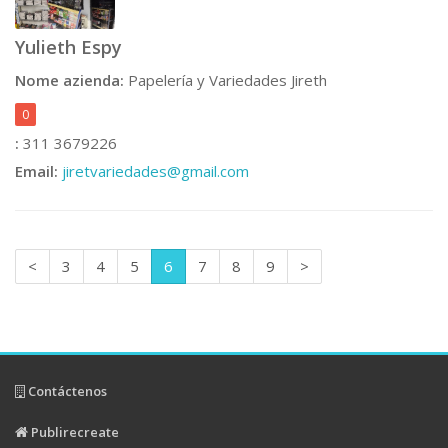
Yulieth Espy
Nome azienda:
Papelería y Variedades Jireth
0
:
311 3679226
Email:
jiretvariedades@gmail.com
<
3
4
5
6
7
8
9
>
Contáctenos
Publirecreate