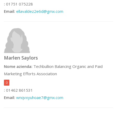
:
01751 075228
Email:
ellavaldez2e6d@gmx.com
Marlen Saylors
Nome azienda:
Techbullion Balancing Organic and Paid
Marketing Efforts Association
0
:
01462 861531
Email:
wnqvxyuhoae7@gmx.com