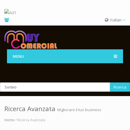
Italian
MENU
Ricerca
Ricerca Avanzata
Migliorare il tuo business
Home
/ Ricerca Avanzata